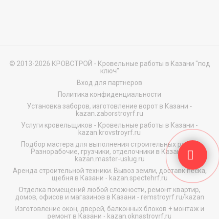
© 2013-2026 КРОВСТРОЙ - Кровельные работы в Казани "под
ключ"
Вход для партнеров
Политика конфиденциальности
Установка заборов, изготовление ворот в Казани
-
kazan.zaborstroyrf.ru
Услуги кровельщиков - Кровельные работы в Казани
-
kazan.krovstroyrf.ru
Подбор мастера для выполнения строительных работ.
Разнорабочие, грузчики, отделочники в Казани
-
kazan.master-uslug.ru
Аренда строительной техники. Вывоз земли, доставк песка,
щебня в Казани
-
kazan.spectehrf.ru
Отделка помещений любой сложности, ремонт квартир,
домов, офисов и магазинов в Казани
-
remstroyrf.ru/kazan
Изготовление окон, дверей, балконных блоков + монтаж и
ремонт в Казани
-
kazan.oknastroyrf.ru